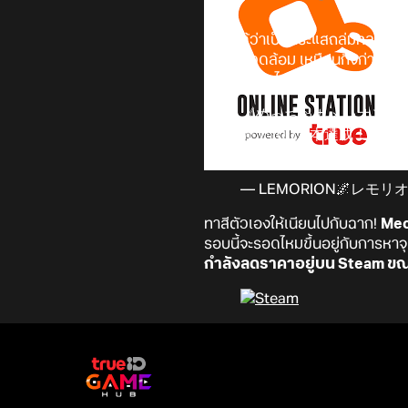
เรียกได้ว่าเป็นกระแสถล่มทลายจร
สภาพแวดล้อม เหมือนกิ้งก่า
ซึ่ง
แล้วสนุกยังไงเข้ามาป้ายยาคนอื่น 
《めっちゃカメレオン》
売上100万本達成！（正確
遊んでいただきありがと
— LEMORION🌌レモリオン 
ทาสีตัวเองให้เนียนไปกับฉาก!
Mec
รอบนี้จะรอดไหมขึ้นอยู่กับการหา
กำลังลดราคาอยู่่บน Steam ขณะน