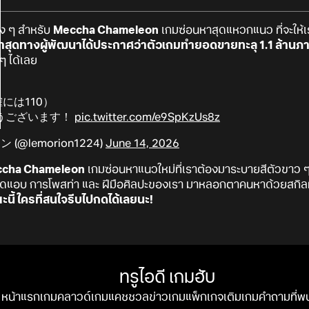
ิง ๆ สำหรับ
Meccha Chameleon
เกมซ่อนหาสุดแหวกแนว ที่จะให้
ล่าสุดทางผู้พัฒนาได้ประกาศว่าตัวเกมทำยอดขายทะลุ 1.1 ล้านภา
ๆ ได้เลย
には110）
うございます！
pic.twitter.com/e9SpKzUs8z
(@lemorion1224)
June 14, 2026
cha Chameleon
เกมซ่อนหาแนวใหม่ที่เราต้องมาระบายสีตัวขาว ๆ
จุดแอบ การโพสท่า และ ฝีมือศิลปะของเรา มาหลอกตาคนหาด้วยสกิลที่เ
ี้ ใครที่สนใจรีบไปกดได้เลยนะ!
ทรูไอดี เกมฮับ
หน้าแรก
เกมคลาวด์
เกมแคชชวล
ข่าวเกม
แพ็กเกจ
เติมเกม
คำถามที่พ