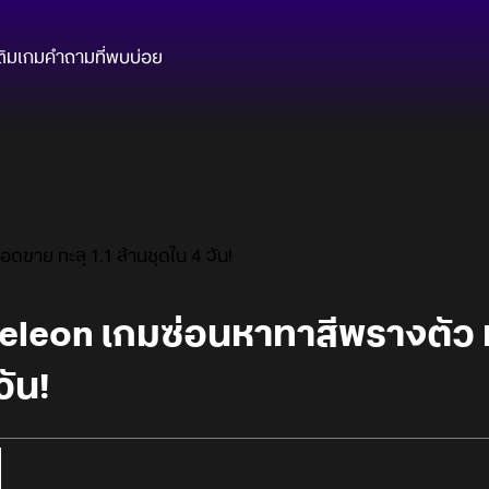
ติมเกม
คำถามที่พบบ่อย
าย ทะลุ 1.1 ล้านชุดใน 4 วัน!
leon เกมซ่อนหาทาสีพรางตัว 
วัน!