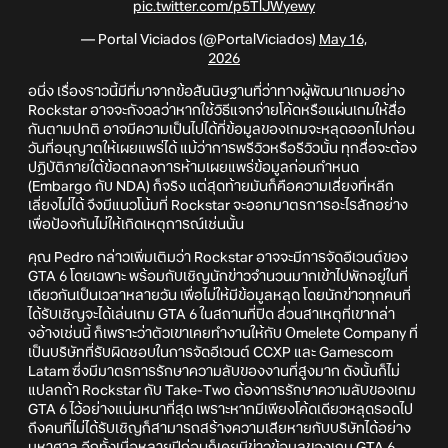
pic.twitter.com/p5TlJWyewy
— Portal Viciados (@PortalViciados)
May 16,
2026
อนึ่ง เรื่องราวนี้มีที่มาจากข้อสันนิษฐานที่ว่าทางผู้พัฒนาเกมอย่าง
Rockstar อาจจะกังวลว่าหากใช้วิธีแจกจ่ายโค้ดหรือแผ่นเกมให้สื่อ
กันตามปกติ อาจมีความเป็นไปได้ที่ข้อมูลของเกมจะหลุดออกไปก่อน
วันที่อนุญาตให้เผยแพร่ได้ แม้ว่าการพรีวิวหรือรีวิวนั้น ทุกสื่อจะต้อง
ปฏิบัติภายใต้ข้อตกลงการห้ามเผยแพร่ข้อมูลก่อนกำหนด
(Embargo กับ NDA) ก็จริง แต่สุดท้ายมันก็คือความเสี่ยงที่หลีก
เลี่ยงไม่ได้ จึงมีแนวโน้มที่ Rockstar จะออกมาตรการอะไรสักอย่าง
เพื่อป้องกันไม่ให้เกิดเหตุการณ์เช่นนั้น
คุณ Pedro กล่าวเพิ่มเติมว่า Rockstar อาจจะมีการจัดอีเวนต์ของ
GTA 6 โดยเฉพาะ พร้อมกับเชิญนักข่าวจำนวนมากเข้าไปพักอยู่ในที่
เดียวกันเป็นเวลาหลายวัน เพื่อไม่ให้มีข้อมูลหลุด โดยนักข่าวทุกคนที่
ได้รับเชิญจะได้เล่นเกม GTA 6 ในสถานที่ปิด ส่วนสาเหตุที่เขากล่า
งอ้างเช่นนี้ ก็เพราะว่าตัวเขาเคยทำงานให้กับ Omelete Company ที่
เป็นบริษัทที่รับผิดชอบในการจัดอีเวนต์ CCXP และ Gamescom
Latam ซึ่งมีมาตรการรักษาความลับของงานที่สูงมาก ดังนั้นก็ไม่
แปลกถ้า Rockstar กับ Take-Two ต้องการรักษาความลับของเกม
GTA 6 ไว้อย่างแน่นหนาที่สุด เพราะหากมีเพียงโค้ดเดียวหลุดรอดไป
ถึงคนที่ไม่ได้รับเชิญก็สามารถสร้างความเสียหายกับบริษัทได้อย่าง
มหาศาล อีกทั้งเมื่อหลายปีก่อนก็เคยมีข่าวข้อมูลของเกม GTA 6