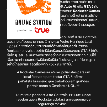
หากไม่มีอะไรผิดพลาด หรือไม่มีเหตุให้ต้องเลื่อนจำหน่ายอีก เกมเม
อร์ทั่วโลกก็น่าจะได้เล่นเกม
Grand Theft Auto VI
หรือ
GTA 6
กัน
ในวันที่ 19 พฤศจิกายนปีนี้ ตามกำหนดการเดิมที่
Rockstar Games
ประกาศไว้ล่าสุดครับ โดยมีการคาดการณ์ว่าเกมนี้จะสามารถสร้าง
ปรากฏการณ์กวาดรายได้เหนือภาพยนตร์ รายการโทรทัศน์ และเกม
อื่น ๆ ทุกเกมที่เคยปล่อยออกมาทั้งหมด รวมถึงยอดจำนวนผู้เล่น
ภายในเวลาไม่กี่ชั่วโมง
อย่างไรก็ตาม เมื่อเร็ว ๆ นี้ได้มีรายการพอดแคสต์ X do Controle
ตอนล่าสุดที่ออกอากาศบน X ทางคุณ Pedro Henrique Lutti
Lippe นักข่าวชื่อดังชาวบราซิลได้อ้างถึงข้อมูลวงในว่าทาง
Rockstar อาจจะไม่มอบโค้ดรีวิวหรือแผ่นรีวิวของเกม GTA 6 ให้กับ
สื่อใด ๆ เลย และหนทางเดียวที่สื่อต่าง ๆ จะสามารถเข้าถึงเกมนี้ได้
เพื่อนำมาทำคอนเทนต์พรีวิวหรือรีวิว คือต้องอยู่ภายใต้การดูแล
อย่างใกล้ชิดและสอดส่องจาก Rockstar เท่านั้น
A Rockstar Games irá enviar jornalistas para um
local fechado para testar GTA 6, afirma
jornalista brasileiro que trabalhou em grandes
portais como o Omelete e UOL. 🚨
Durante o podcast X do Controle, PH Lutti Lippe
revelou que a Rockstar adotará um esquema de
segurança máxima…