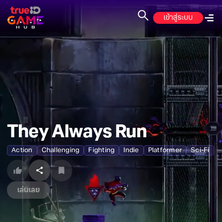
เข้าสู่ระบบ
They Always Run
Action
Challenging
Fighting
Indie
Platformer
Sci-Fi
เล่นเลย