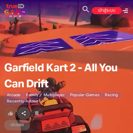
เข้าสู่ระบบ
Garfield Kart 2 - All You
Can Drift
Arcade
Family
Multiplayer
Popular-Games
Racing
Recently-Added
เล่นเลย