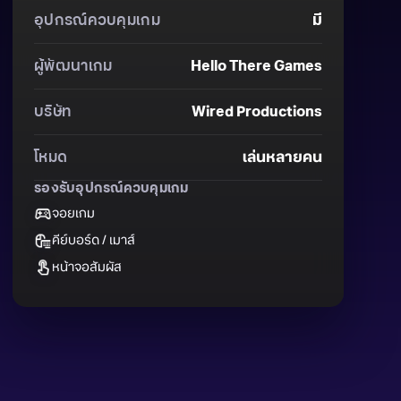
อุปกรณ์ควบคุมเกม
มี
ผู้พัฒนาเกม
Hello There Games
บริษัท
Wired Productions
โหมด
เล่นหลายคน
รองรับอุปกรณ์ควบคุมเกม
จอยเกม
คีย์บอร์ด / เมาส์
หน้าจอสัมผัส