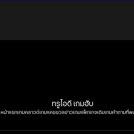
ทรูไอดี เกมฮับ
หน้าแรก
เกมคลาวด์
เกมแคชชวล
ข่าวเกม
แพ็กเกจ
เติมเกม
คำถามที่พ