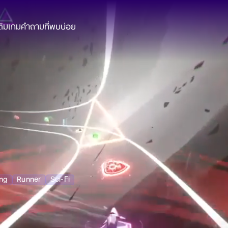
ติมเกม
คำถามที่พบบ่อย
ng
Runner
Sci-Fi