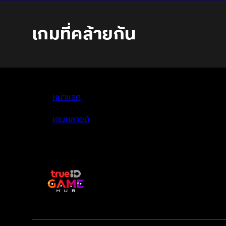
เกมที่คล้ายกัน
หน้าแรก
>
เกมคลาวด์
>
AVICII Invector