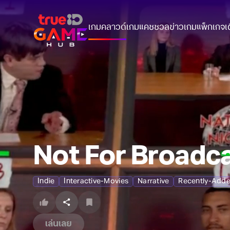
เกมคลาวด์
เกมแคชชวล
ข่าวเกม
แพ็กเกจ
เ
Not For Broadc
Indie
Interactive-Movies
Narrative
Recently-Add
เล่นเลย