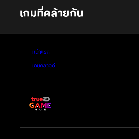
เกมที่คล้ายกัน
หน้าแรก
>
เกมคลาวด์
>
Not For Broadcast