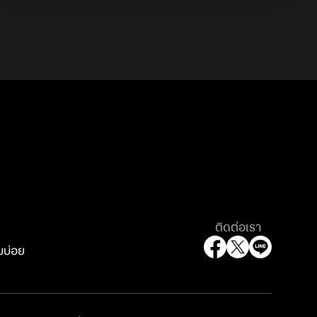
ติดต่อเรา
บบ่อย