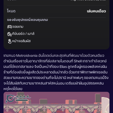
โหมด
เล่นคนเดียว
รองรับอุปกรณ์ควบคุมเกม
จอยเกม
คีย์บอร์ด / เมาส์
หน้าจอสัมผัส
เกมแนว Metroidvania อันโดดเด่นและสุดหินที่พัฒนาด้วยตัวคนเดียว 
ดำเนินเรื่องราวในอาณาจักรที่ล่มสลายในตอนที่ Shell เกราะกำบังเวทย์
มนต์ได้แตกสลายลง จึงเป็นหน้าที่ของ Elias ลูกครึ่งผู้ครองพลังแห่งฝัน
ร้ายที่ต้องยับยั้งฝูงสัตว์ประหลาดอันน่ากลัว ด้วยกราฟิกภาพพิกเซลอัน
สวยงามและความยากของด่านที่จะไม่ปรานี เหล่าแฟนๆ ของเกมแนวนี้จึง
จะได้สัมผัสกับความยากแสนสาหัสแน่นอน เตรียมฝ่าฝันอุปสรรคแสน
หฤโหดได้เลย