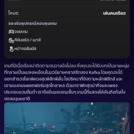
โหมด
เล่นคนเดียว
รองรับอุปกรณ์ควบคุมเกม
จอยเกม
คีย์บอร์ด / เมาส์
หน้าจอสัมผัส
เกมที่มีเนื้อเรื่องน่าติดตามจนวางมือไม่ลง ซึ่งคุณจะได้รับบทเป็นชายหนุ่ม
ที่กลายเป็นแมลงเหมือนในนวนิยายคลาสสิกของ Kafka โดยคุณจะได้
ออกสำรวจโลกพิศวงสุดพิลึกพิลั่น ไขปริศนาที่อิงตามหลักฟิสิกส์ และ
เอาชนะเกมแพลตฟอร์มสุดโกลาหล ด้วยกราฟิกสุดน่าทึ่งและเพลง
ประกอบชวนดื่มด่ำ เราจึงชื่นชอบเกมสั้นๆ เกมนี้ที่แสดงให้เห็นถึงก้นบึ้ง
ของมนุษยชาติ