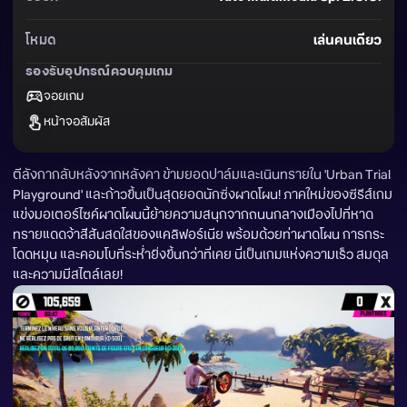
โหมด
เล่นคนเดียว
รองรับอุปกรณ์ควบคุมเกม
จอยเกม
หน้าจอสัมผัส
ตีลังกากลับหลังจากหลังคา ข้ามยอดปาล์มและเนินทรายใน 'Urban Trial 
Playground' และก้าวขึ้นเป็นสุดยอดนักซิ่งผาดโผน! ภาคใหม่ของซีรีส์เกม
แข่งมอเตอร์ไซค์ผาดโผนนี้ย้ายความสนุกจากถนนกลางเมืองไปที่หาด
ทรายแดดจ้าสีสันสดใสของแคลิฟอร์เนีย พร้อมด้วยท่าผาดโผน การกระ
โดดหมุน และคอมโบที่ระห่ำยิ่งขึ้นกว่าที่เคย นี่เป็นเกมแห่งความเร็ว สมดุล 
และความมีสไตล์เลย!