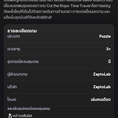
ร่วมผจญภัยไปกับออม นอม ในการเดินทางย้อนเวลาเพื่อนำขนมหวานไป
เลี้ยงบรรพบุรุษของเขา เกม Cut the Rope: Time Travel คือการผจญ
ภัยครั้งใหม่ที่เต็มไปด้วยการเดินทางข้ามเวลา การบดขยี้ขนมหวาน และ
แอ็คชั่นสุดมันส์ที่อิงหลักฟิสิกส์!
รายละเอียดเกม
ประเภท
Puzzle
เรตอายุ
3+
อุปกรณ์ควบคุมเกม
มี
ผู้พัฒนาเกม
ZeptoLab
บริษัท
ZeptoLab
โหมด
เล่นคนเดียว
รองรับอุปกรณ์ควบคุมเกม
หน้าจอสัมผัส