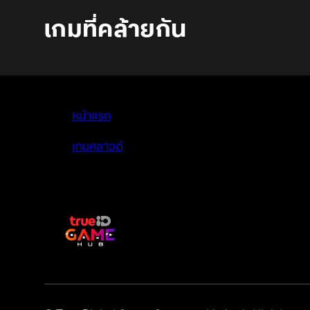
เกมที่คล้ายกัน
หน้าแรก
>
เกมคลาวด์
>
Disaster Band