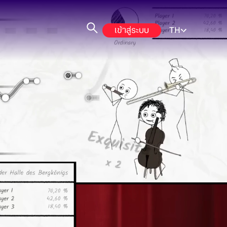
เข้าสู่ระบบ
TH