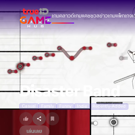
เกมคลาวด์
เกมแคชชวล
ข่าวเกม
แพ็กเกจ
เ
Disaster Band
Casual
Family
Funny
Indie
Recently-Added
เล่นเลย