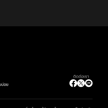
ติดต่อเรา
บบ่อย