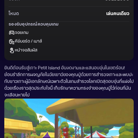
โหมด
เล่นคนเดียว
รองรับอุปกรณ์ควบคุมเกม
จอยเกม
คีย์บอร์ด / เมาส์
หน้าจอสัมผัส
ยินดีต้อนรับสู่เกาะ Petit Island อันงดงามและแสนอบอุ่นในเขตร้อน! 
ย้อนรำลึกการผจญภัยในวัยเยาว์ของคุณปู่ด้วยการสำรวจเกาะและพบปะ
กับชาวเกาะผู้มีเอกลักษณ์เฉพาะตัวในเกมสำรวจโลกเปิดสุดอบอุ่นที่แฝงไป
ด้วยเรื่องราวสุดประทับใจนี้ เก็บรักษาความทรงจำของคุณปู่ไว้ก่อนที่มัน
จะเลือนหายไป