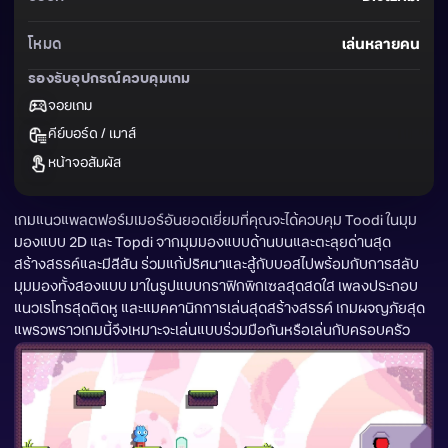
โหมด
เล่นหลายคน
รองรับอุปกรณ์ควบคุมเกม
จอยเกม
คีย์บอร์ด / เมาส์
หน้าจอสัมผัส
เกมแนวแพลตฟอร์มเมอร์อันยอดเยี่ยมที่คุณจะได้ควบคุม Toodi ในมุม
มองแบบ 2D และ Topdi จากมุมมองแบบด้านบนและตะลุยด่านสุด
สร้างสรรค์และมีสีสัน ร่วมแก้ปริศนาและสู้กับบอสไปพร้อมกับการสลับ
มุมมองทั้งสองแบบ มาในรูปแบบกราฟิกพิกเซลสุดสดใส เพลงประกอบ
แนวเรโทรสุดติดหู และแมคคานิกการเล่นสุดสร้างสรรค์ เกมผจญภัยสุด
แพรวพราวเกมนี้จึงเหมาะจะเล่นแบบร่วมมือกันหรือเล่นกับครอบครัว