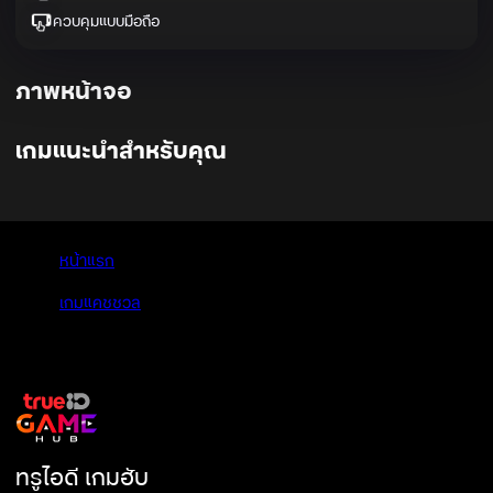
ควบคุมแบบมือถือ
ภาพหน้าจอ
เกมแนะนำสำหรับคุณ
หน้าแรก
>
เกมแคชชวล
>
Falling Man
ทรูไอดี เกมฮับ