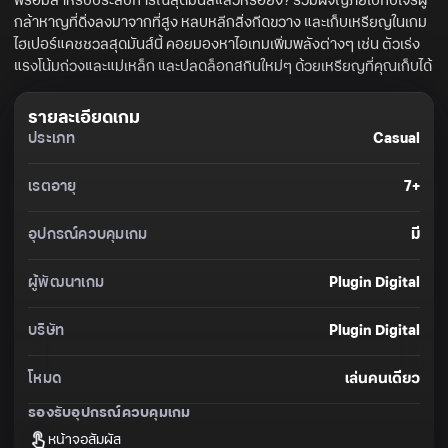
พร้อมสำหรับประสบการณ์สุดมันส์แล้วหรือยัง? ร่วมผจญภัยไปกับโจรผู้
กล้าหาญที่ดิ่งลงมาจากที่สูง หลบหลีกสิ่งกีดขวาง และเก็บเหรียญในเกม
ไฮเปอร์แคชชวลสุดมันส์นี้ คอยมองหาไอเทมเพิ่มพลังต่างๆ เช่น ตัวเร่ง
แรงโน้มถ่วงและแม่เหล็ก และปลดล็อกสกินใหม่ๆ ด้วยเหรียญที่คุณเก็บได้
รายละเอียดเกม
ประเภท
Casual
เรตอายุ
7+
อุปกรณ์ควบคุมเกม
มี
ผู้พัฒนาเกม
Plugin Digital
บริษัท
Plugin Digital
โหมด
เล่นคนเดียว
รองรับอุปกรณ์ควบคุมเกม
หน้าจอสัมผัส