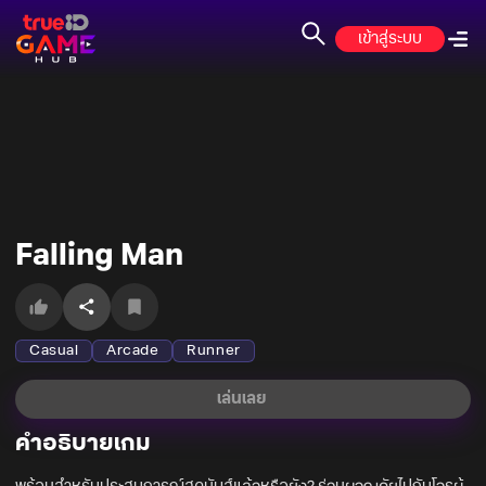
เข้าสู่ระบบ
Falling Man
Casual
Arcade
Runner
เล่นเลย
คำอธิบายเกม