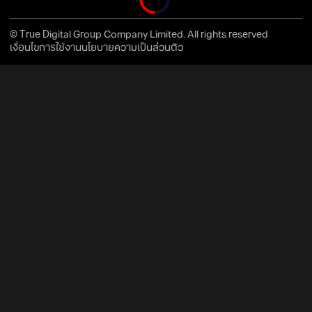
© True Digital Group Company Limited. All rights reserved
เงื่อนไขการใช้งาน
นโยบายความเป็นส่วนตัว