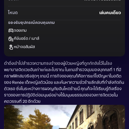
โหมด
เล่นคนเดียว
รองรับอุปกรณ์ควบคุมเกม
จอยเกม
คีย์บอร์ด / เมาส์
หน้าจอสัมผัส
ดำดิ่งเข้าไปสำรวจความทรงจำของผู้ป่วยหญิงที่ถูกกักขังไว้ในโรง
พยาบาลจิตเวชอันเก่าแก่และโบราณ ในเกมสำรวจมุมมองบุคคลที่ 1 ที่มี
กราฟฟิกสมจริงสุดๆ เกมนี้ ภารกิจของคุณก็คือการแก้ไขปัญหาในอดีต
ของ Renée เด็กหญิงตัวน้อย และค้นหาความชั่วร้ายลึกลับที่กำลังกัดกิน
ตัวเธอ ซึ่งในระหว่างการผจญภัยอันโหดร้ายนี้ คุณก็จะได้เรียนรู้ถึงเรื่อง
ราวของการปฏิบัติต่อมนุษย์อย่างไร้มนุษยธรรมของวงการจิตเวชใน
ศตวรรษที่ 20 อีกด้วย